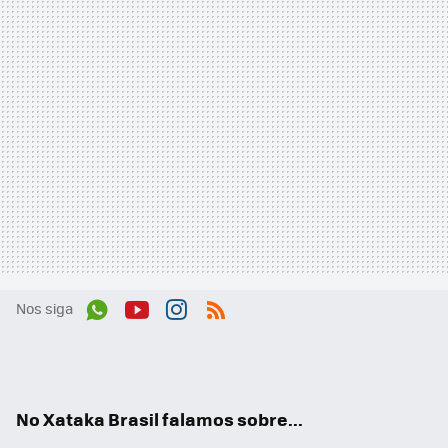
Nos siga
Wh
You
Inst
RSS
ats
tub
agr
App
e
am
No Xataka Brasil falamos sobre...