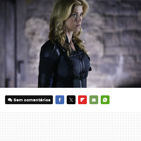
Sem comentários
FACEBOOK
TWITTER
FLIPBOARD
E-
WHATSAPP
MAIL