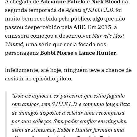
A chegada de
Adrianne Palicki
e
Nick Blood
na
segunda temporada de
Agents of S.H.I.E.L.D.
foi
muito bem recebida pelo público, algo que não
passou despercebido pela
ABC
. Em 2015, a
emissora começou a desenvolver
Marvel's Most
Wanted
, uma série que seria focada nos
personagens
Bobbi Morse
e
Lance Hunter
.
Infelizmente, até hoje, ninguém teve a chance de
assistir ao episódio piloto.
"Dois ex-espiões e ex-parceiros que estão fugindo
sem amigos, sem S.H.I.E.L.D. e com uma longa lista
de inimigos dispostos a coletar uma recompensa
por suas cabeças. Sem poder confiar em ninguém
além de si mesmos, Bobbi e Hunter formam uma