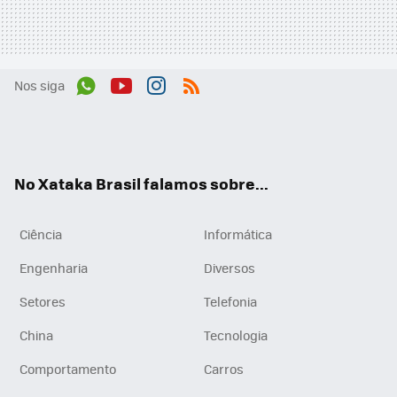
Nos siga
Wh
You
Inst
RSS
ats
tub
agr
App
e
am
No Xataka Brasil falamos sobre...
Ciência
Informática
Engenharia
Diversos
Setores
Telefonia
China
Tecnologia
Comportamento
Carros