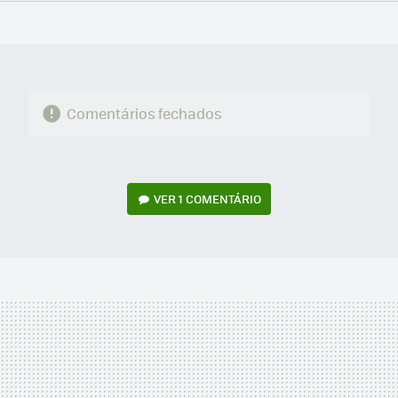
FACEBOOK
TWITTER
FLIPBOARD
E-
WHATSAPP
MAIL
Comentários fechados
VER
1 COMENTÁRIO