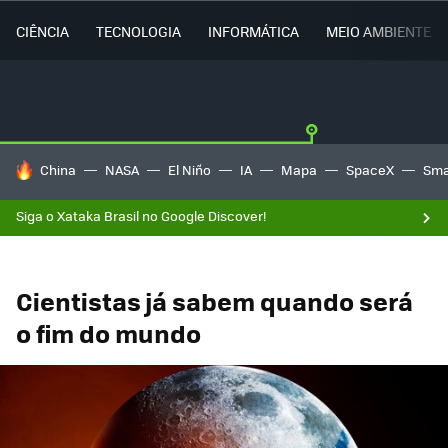
CIÊNCIA
TECNOLOGIA
INFORMÁTICA
MEIO AMBIENTE
TENDÊNCIAS DO DIA
China
NASA
El Niño
IA
Mapa
SpaceX
Sma
Siga o Xataka Brasil no Google Discover!
Cientistas já sabem quando será
o fim do mundo