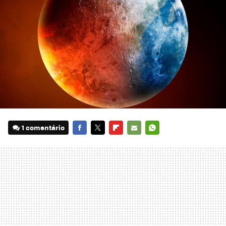
1 comentário
FACEBOOK
TWITTER
FLIPBOARD
E-
WHATSAPP
MAIL