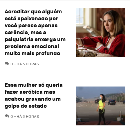
Acreditar que alguém
está apaixonado por
você parece apenas
carência, mas a
psiquiatria enxerga um
problema emocional
muito mais profundo
COMENTÁRIOS
0
HÁ 3 HORAS
Essa mulher só queria
fazer aeróbica mas
acabou gravando um
golpe de estado
COMENTÁRIOS
0
HÁ 3 HORAS