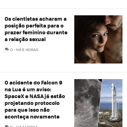
Os cientistas acharam a
posição perfeita para o
prazer feminino durante
a relação sexual
COMENTÁRIOS
0
HÁ 6 HORAS
O acidente do Falcon 9
na Lua é um aviso:
SpaceX e NASA já estão
projetando protocolo
para que isso não
aconteça novamente
COMENTÁRIOS
0
HÁ 7 HORAS