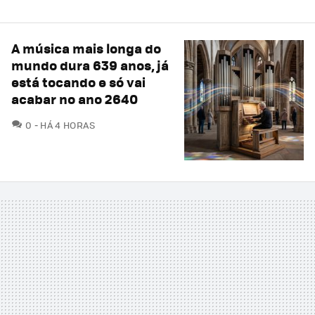
A música mais longa do
mundo dura 639 anos, já
está tocando e só vai
acabar no ano 2640
COMENTÁRIOS
0
HÁ 4 HORAS