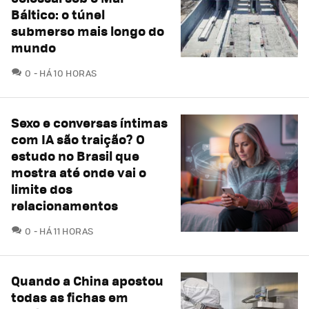
Báltico: o túnel
submerso mais longo do
mundo
COMENTÁRIOS
0
HÁ 10 HORAS
Sexo e conversas íntimas
com IA são traição? O
estudo no Brasil que
mostra até onde vai o
limite dos
relacionamentos
COMENTÁRIOS
0
HÁ 11 HORAS
Quando a China apostou
todas as fichas em