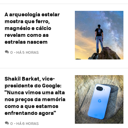
A arqueologia estelar
mostra que ferro,
magnésio e cálcio
revelam como as
estrelas nascem
COMENTÁRIOS
0
HÁ 5 HORAS
Shakil Barkat, vice-
presidente do Google:
"Nunca vimos uma alta
nos preços da memória
como a que estamos
enfrentando agora"
COMENTÁRIOS
0
HÁ 6 HORAS