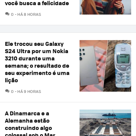
você busca a felicidade
COMENTÁRIOS
0
HÁ 8 HORAS
Ele trocou seu Galaxy
S24 Ultra por um Nokia
3210 durante uma
semana; o resultado de
seu experimento é uma
lição
COMENTÁRIOS
0
HÁ 9 HORAS
A Dinamarca e a
Alemanha estão
construindo algo
colossal sob o Mar