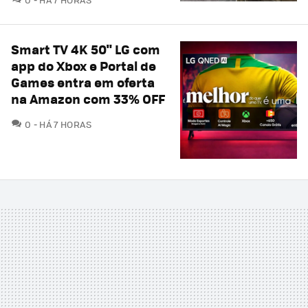
Smart TV 4K 50" LG com
app do Xbox e Portal de
Games entra em oferta
na Amazon com 33% OFF
COMENTÁRIOS
0
HÁ 7 HORAS