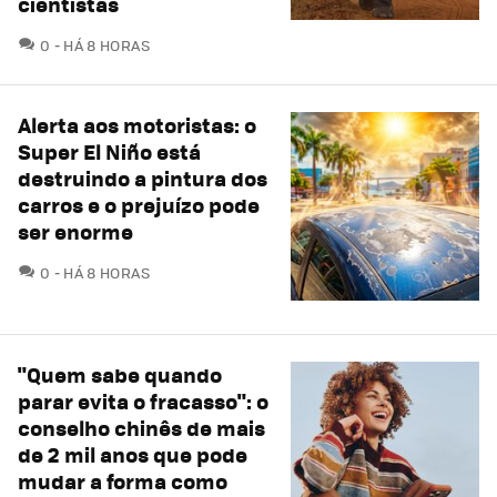
cientistas
COMENTÁRIOS
0
HÁ 8 HORAS
Alerta aos motoristas: o
Super El Niño está
destruindo a pintura dos
carros e o prejuízo pode
ser enorme
COMENTÁRIOS
0
HÁ 8 HORAS
"Quem sabe quando
parar evita o fracasso": o
conselho chinês de mais
de 2 mil anos que pode
mudar a forma como