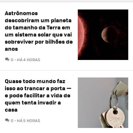
Astrônomos
descobriram um planeta
do tamanho da Terra em
um sistema solar que vai
sobreviver por bilhões de
anos
COMENTÁRIOS
0
HÁ 4 HORAS
Quase todo mundo faz
isso ao trancar a porta —
e pode facilitar a vida de
quem tenta invadir a
casa
COMENTÁRIOS
0
HÁ 5 HORAS