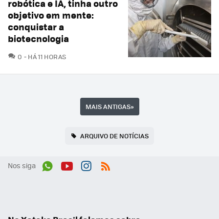
robótica e IA, tinha outro
objetivo em mente:
conquistar a
biotecnologia
COMENTÁRIOS
0
HÁ 11 HORAS
MAIS ANTIGAS
»
ARQUIVO DE NOTÍCIAS
Nos siga
Wh
You
Inst
RSS
ats
tub
agr
App
e
am