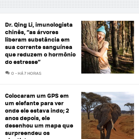
Dr. Qing Li, imunologista
chinês, “as árvores
liberam substância em
sua corrente sanguínea
que reduzem o hormônio
do estresse”
COMENTÁRIOS
0
HÁ 7 HORAS
Colocaram um GPS em
um elefante para ver
onde ele estava indo; 2
anos depois, ele
desenhou um mapa que
surpreendeu os