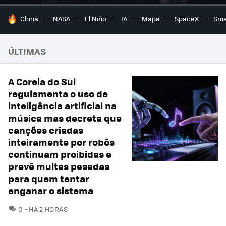
TENDÊNCIAS DO DIA
China
NASA
El Niño
IA
Mapa
SpaceX
Sma
ÚLTIMAS
A Coreia do Sul
regulamenta o uso de
inteligência artificial na
música mas decreta que
canções criadas
inteiramente por robôs
continuam proibidas e
prevê multas pesadas
para quem tentar
enganar o sistema
COMENTÁRIOS
0
HÁ 2 HORAS